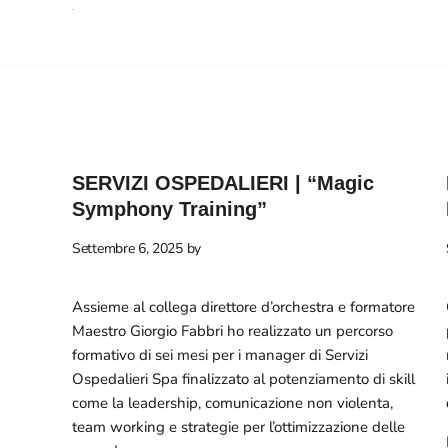
Roberto
Formatore,
Ferrari
Moderatore
e
Speaker
-
Direttore
SERVIZI OSPEDALIERI | “Magic
artistico
e
Symphony Training”
tecnico
Settembre 6, 2025
by
di
eventi
Assieme al collega direttore d’orchestra e formatore
Maestro Giorgio Fabbri ho realizzato un percorso
formativo di sei mesi per i manager di Servizi
Ospedalieri Spa finalizzato al potenziamento di skill
come la leadership, comunicazione non violenta,
team working e strategie per l’ottimizzazione delle